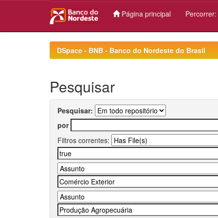
Página principal
Percorrer
Skip
navigation
DSpace - BNB - Banco do Nordeste do Brasil
Pesquisar
Pesquisar:
por
Filtros correntes: