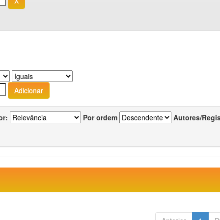
or:
Por ordem
Autores/Regi