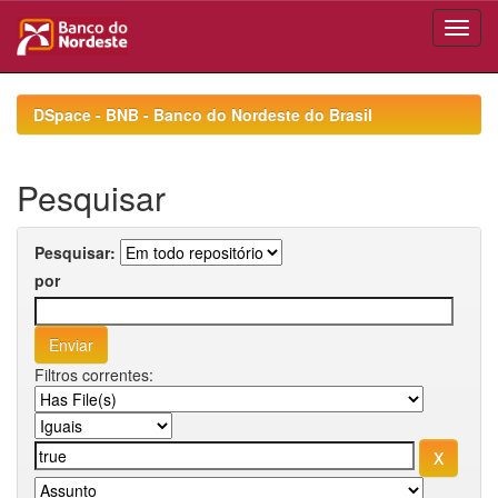
Skip
navigation
DSpace - BNB - Banco do Nordeste do Brasil
Pesquisar
Pesquisar:
por
Filtros correntes: