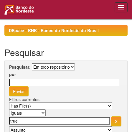
Skip
navigation
DSpace - BNB - Banco do Nordeste do Brasil
Pesquisar
Pesquisar:
por
Filtros correntes: