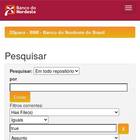
Skip
navigation
DSpace - BNB - Banco do Nordeste do Brasil
Pesquisar
Pesquisar:
por
Filtros correntes: