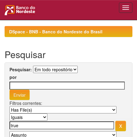
Skip
navigation
DSpace - BNB - Banco do Nordeste do Brasil
Pesquisar
Pesquisar:
por
Filtros correntes: