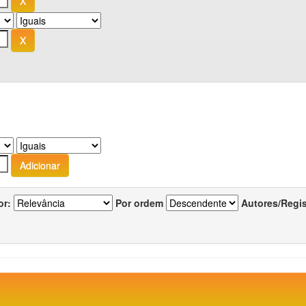
or:
Por ordem
Autores/Regi