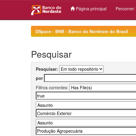
Página principal
Percorrer
Skip
navigation
DSpace - BNB - Banco do Nordeste do Brasil
Pesquisar
Pesquisar:
por
Filtros correntes: