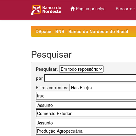
Página principal
Percorrer
Skip
navigation
DSpace - BNB - Banco do Nordeste do Brasil
Pesquisar
Pesquisar:
por
Filtros correntes: