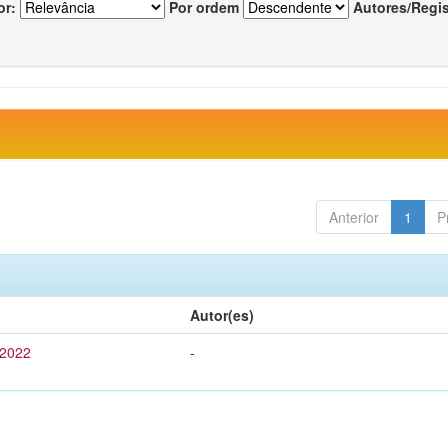
or:
Por ordem
Autores/Regi
Anterior
1
P
Autor(es)
 2022
-