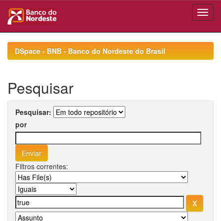
Skip
navigation
DSpace - BNB - Banco do Nordeste do Brasil
Pesquisar
Pesquisar:
por
Filtros correntes: