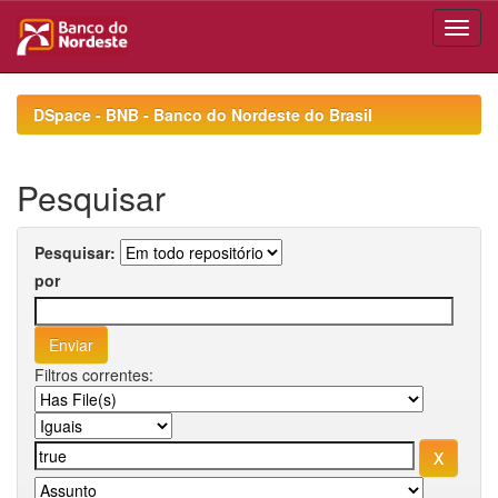
Skip
navigation
DSpace - BNB - Banco do Nordeste do Brasil
Pesquisar
Pesquisar:
por
Filtros correntes: