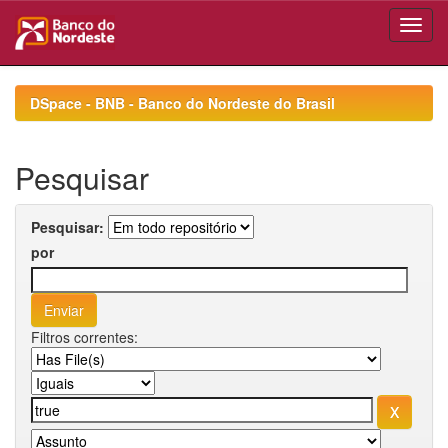
Skip
navigation
DSpace - BNB - Banco do Nordeste do Brasil
Pesquisar
Pesquisar:
por
Filtros correntes: