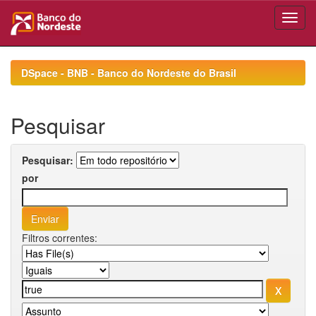
Skip
navigation
DSpace - BNB - Banco do Nordeste do Brasil
Pesquisar
Pesquisar:
por
Filtros correntes: