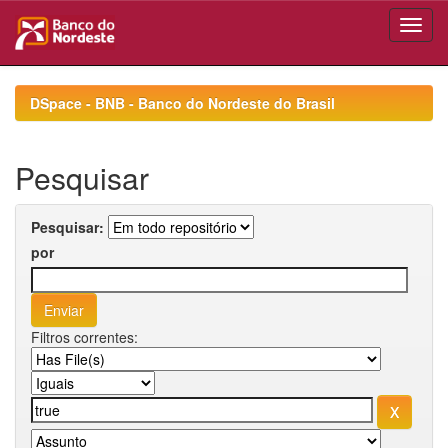
Skip
navigation
DSpace - BNB - Banco do Nordeste do Brasil
Pesquisar
Pesquisar:
por
Filtros correntes: