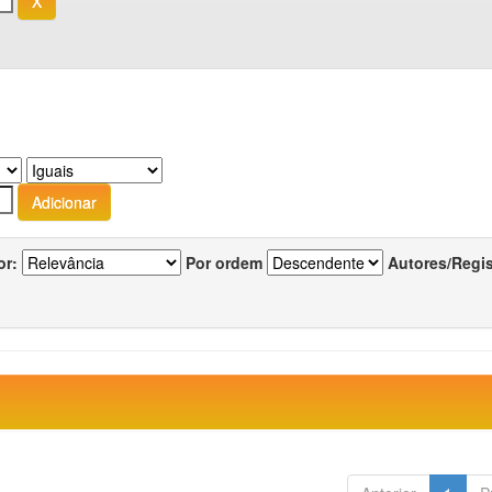
or:
Por ordem
Autores/Regi