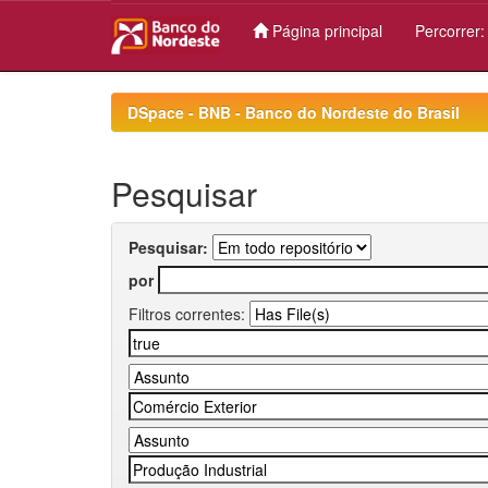
Página principal
Percorrer
Skip
navigation
DSpace - BNB - Banco do Nordeste do Brasil
Pesquisar
Pesquisar:
por
Filtros correntes: