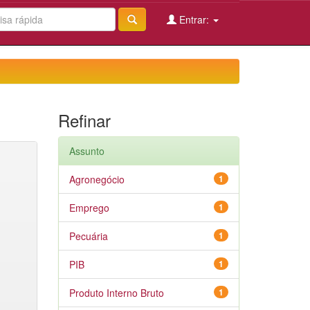
Entrar:
Refinar
Assunto
Agronegócio
1
Emprego
1
Pecuária
1
PIB
1
Produto Interno Bruto
1