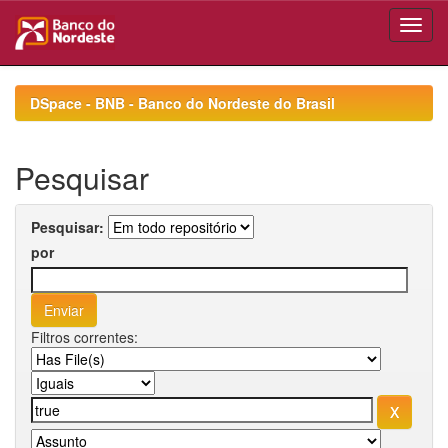
Skip
navigation
DSpace - BNB - Banco do Nordeste do Brasil
Pesquisar
Pesquisar:
por
Filtros correntes: