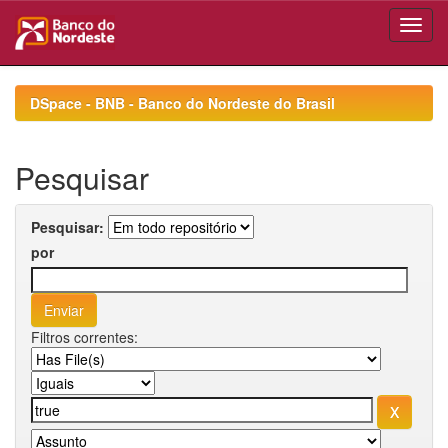
Skip
navigation
DSpace - BNB - Banco do Nordeste do Brasil
Pesquisar
Pesquisar:
por
Filtros correntes: