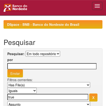
Skip
navigation
DSpace - BNB - Banco do Nordeste do Brasil
Pesquisar
Pesquisar:
por
Filtros correntes: