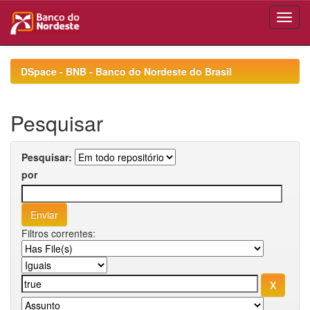
Skip
navigation
DSpace - BNB - Banco do Nordeste do Brasil
Pesquisar
Pesquisar:
por
Filtros correntes: