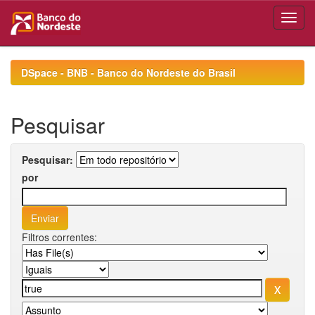
Skip
navigation
DSpace - BNB - Banco do Nordeste do Brasil
Pesquisar
Pesquisar:
por
Filtros correntes: