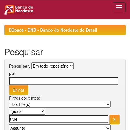
Skip
navigation
DSpace - BNB - Banco do Nordeste do Brasil
Pesquisar
Pesquisar:
por
Filtros correntes: