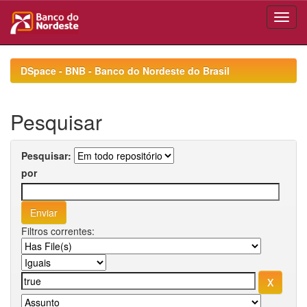
Skip
navigation
DSpace - BNB - Banco do Nordeste do Brasil
Pesquisar
Pesquisar:
por
Filtros correntes: