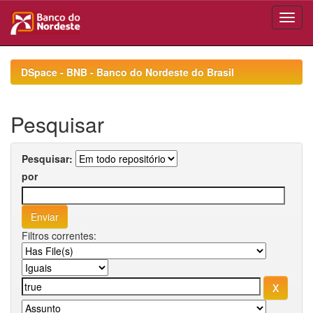
Skip
navigation
DSpace - BNB - Banco do Nordeste do Brasil
Pesquisar
Pesquisar:
por
Filtros correntes: