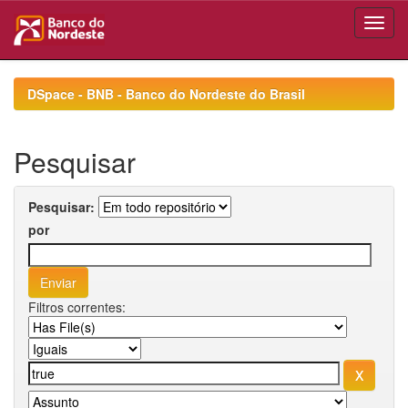
Skip
navigation
DSpace - BNB - Banco do Nordeste do Brasil
Pesquisar
Pesquisar:
por
Filtros correntes: