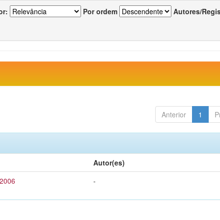
or:
Por ordem
Autores/Regi
Anterior
1
P
Autor(es)
 2006
-