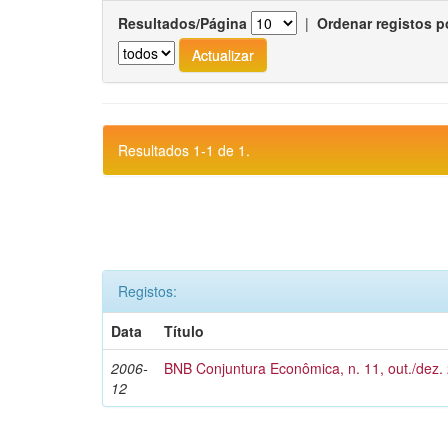
Resultados/Página
|
Ordenar registos p
Resultados 1-1 de 1.
Registos:
Data
Título
2006-
BNB Conjuntura Econômica, n. 11, out./dez.
12