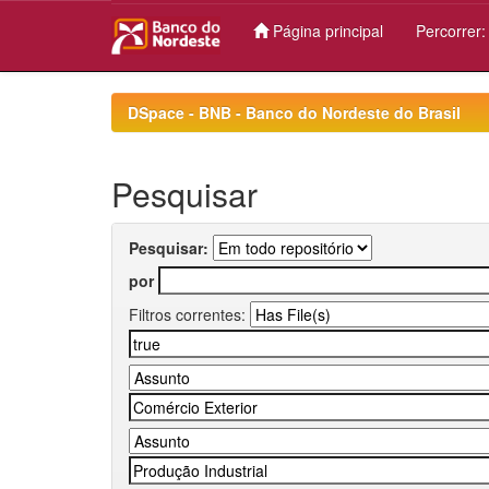
Página principal
Percorrer
Skip
navigation
DSpace - BNB - Banco do Nordeste do Brasil
Pesquisar
Pesquisar:
por
Filtros correntes: