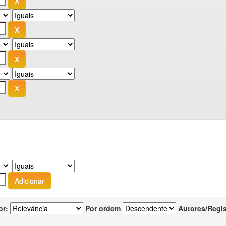
or:
Por ordem
Autores/Regi