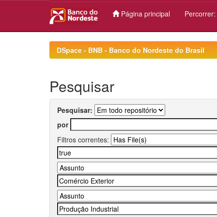
Página principal
Percorrer
Skip
navigation
DSpace - BNB - Banco do Nordeste do Brasil
Pesquisar
Pesquisar:
por
Filtros correntes: