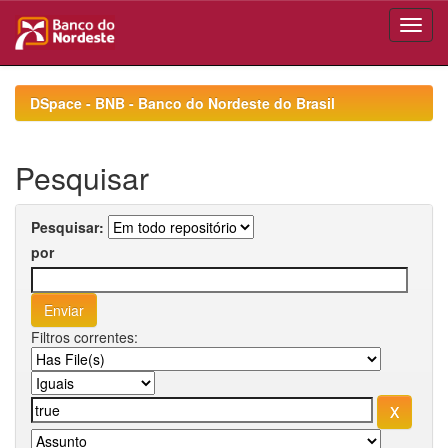
Skip
navigation
DSpace - BNB - Banco do Nordeste do Brasil
Pesquisar
Pesquisar:
por
Filtros correntes: