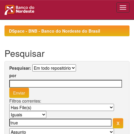
Skip
navigation
DSpace - BNB - Banco do Nordeste do Brasil
Pesquisar
Pesquisar:
por
Filtros correntes: