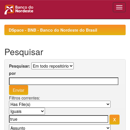
Skip
navigation
DSpace - BNB - Banco do Nordeste do Brasil
Pesquisar
Pesquisar:
por
Filtros correntes: