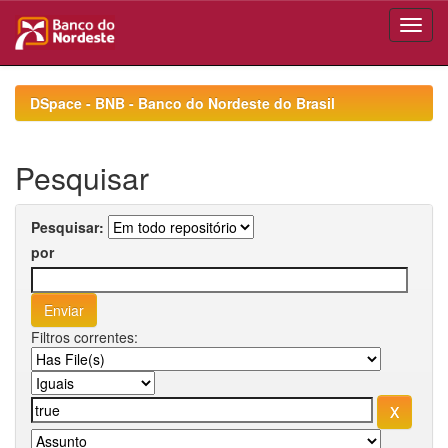
Skip
navigation
DSpace - BNB - Banco do Nordeste do Brasil
Pesquisar
Pesquisar:
por
Filtros correntes: