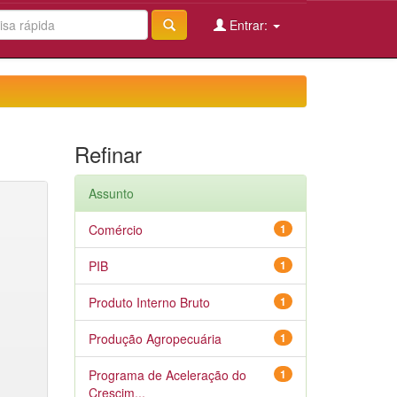
Entrar:
Refinar
Assunto
Comércio
1
PIB
1
Produto Interno Bruto
1
Produção Agropecuária
1
Programa de Aceleração do
1
Crescim...