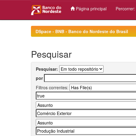
Página principal
Percorrer
Skip
navigation
DSpace - BNB - Banco do Nordeste do Brasil
Pesquisar
Pesquisar:
por
Filtros correntes: