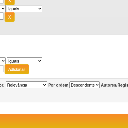
or:
Por ordem
Autores/Regi