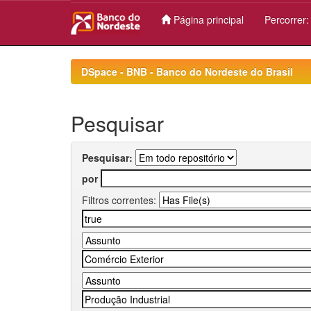
Página principal
Percorrer
Skip
navigation
DSpace - BNB - Banco do Nordeste do Brasil
Pesquisar
Pesquisar:
por
Filtros correntes: