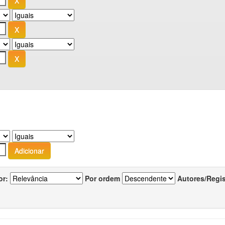
or:
Por ordem
Autores/Regi