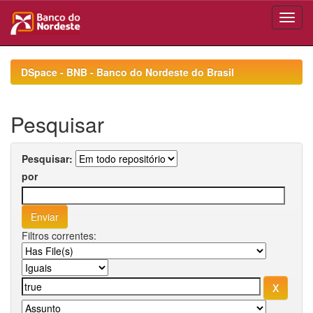
Skip
navigation
DSpace - BNB - Banco do Nordeste do Brasil
Pesquisar
Pesquisar:
por
Filtros correntes: