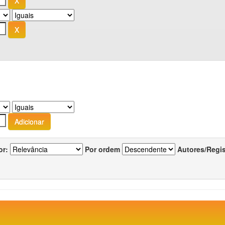
or:
Por ordem
Autores/Regi