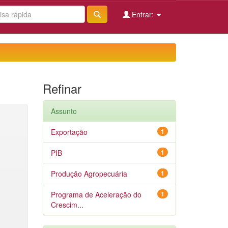
Entrar:
Refinar
Assunto
Exportação
1
PIB
1
Produção Agropecuária
1
Programa de Aceleração do
1
Crescim...