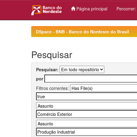
Página principal
Percorrer
Skip
navigation
DSpace - BNB - Banco do Nordeste do Brasil
Pesquisar
Pesquisar:
por
Filtros correntes: