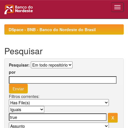
Skip
navigation
DSpace - BNB - Banco do Nordeste do Brasil
Pesquisar
Pesquisar:
por
Filtros correntes: