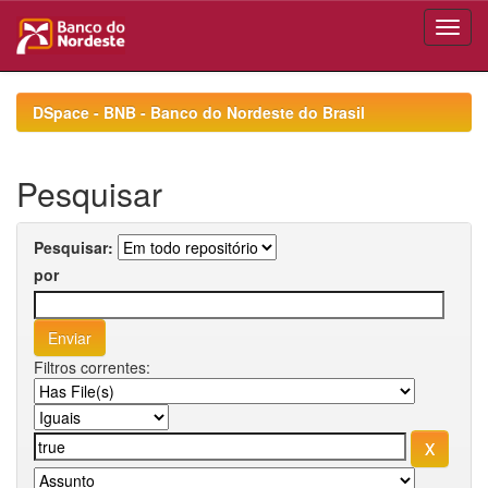
Skip
navigation
DSpace - BNB - Banco do Nordeste do Brasil
Pesquisar
Pesquisar:
por
Filtros correntes: