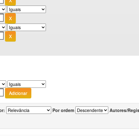
or:
Por ordem
Autores/Regi