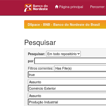
Página principal
Percorrer
Skip
navigation
DSpace - BNB - Banco do Nordeste do Brasil
Pesquisar
Pesquisar:
por
Filtros correntes: