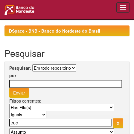
Skip
navigation
DSpace - BNB - Banco do Nordeste do Brasil
Pesquisar
Pesquisar:
por
Filtros correntes: