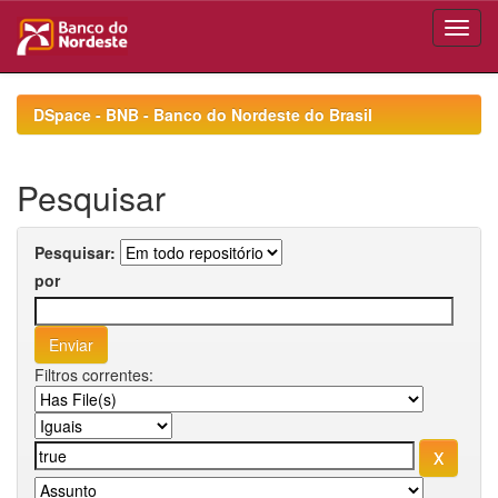
Skip
navigation
DSpace - BNB - Banco do Nordeste do Brasil
Pesquisar
Pesquisar:
por
Filtros correntes: