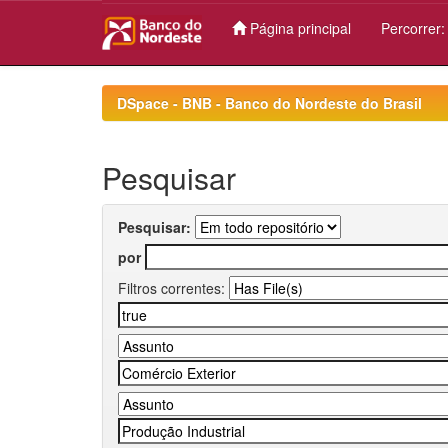
Página principal
Percorrer
Skip
navigation
DSpace - BNB - Banco do Nordeste do Brasil
Pesquisar
Pesquisar:
por
Filtros correntes: