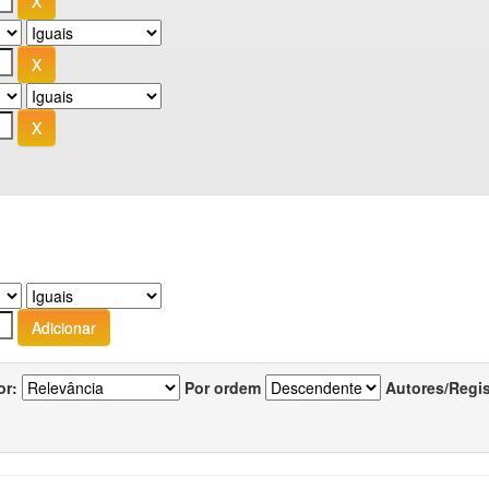
or:
Por ordem
Autores/Regi