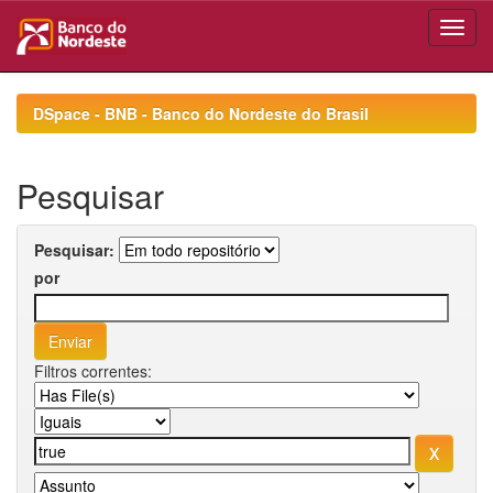
Skip
navigation
DSpace - BNB - Banco do Nordeste do Brasil
Pesquisar
Pesquisar:
por
Filtros correntes: