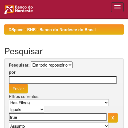
Skip
navigation
DSpace - BNB - Banco do Nordeste do Brasil
Pesquisar
Pesquisar:
por
Filtros correntes: