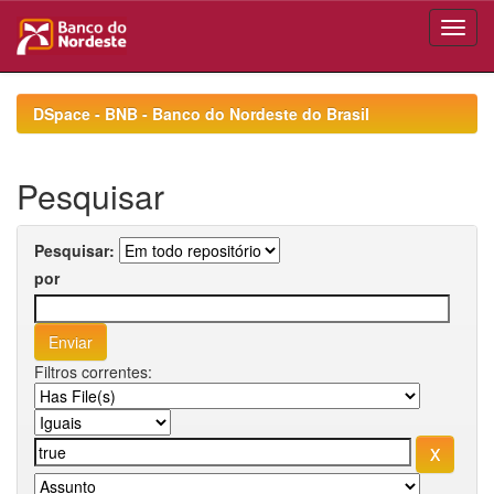
Skip
navigation
DSpace - BNB - Banco do Nordeste do Brasil
Pesquisar
Pesquisar:
por
Filtros correntes: