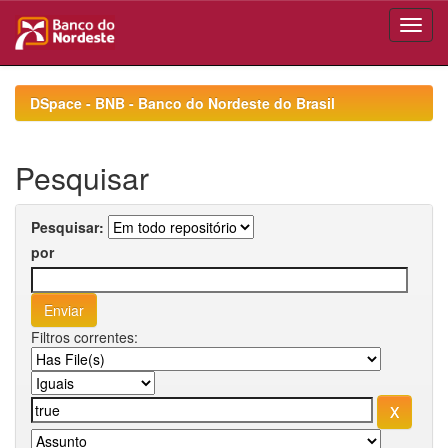
Skip
navigation
DSpace - BNB - Banco do Nordeste do Brasil
Pesquisar
Pesquisar:
por
Filtros correntes: