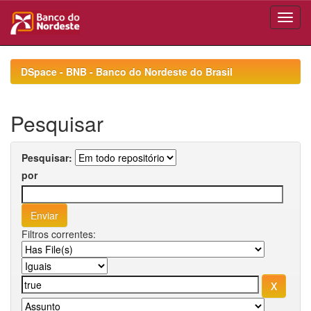
Skip
navigation
DSpace - BNB - Banco do Nordeste do Brasil
Pesquisar
Pesquisar:
por
Filtros correntes: