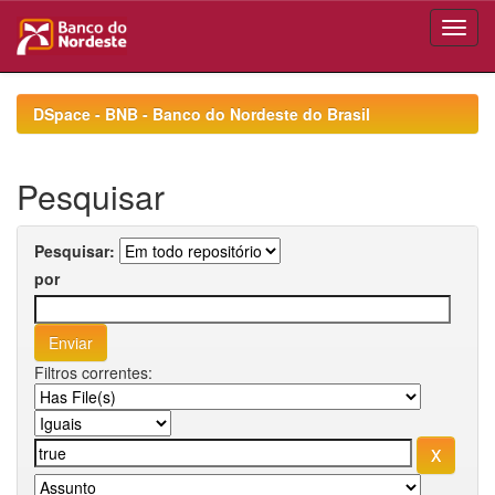
Skip
navigation
DSpace - BNB - Banco do Nordeste do Brasil
Pesquisar
Pesquisar:
por
Filtros correntes: