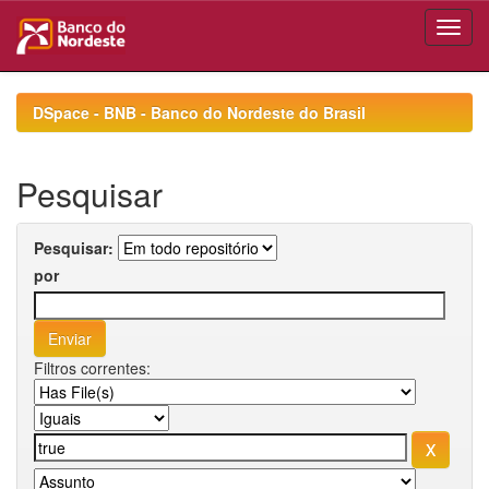
Skip
navigation
DSpace - BNB - Banco do Nordeste do Brasil
Pesquisar
Pesquisar:
por
Filtros correntes: