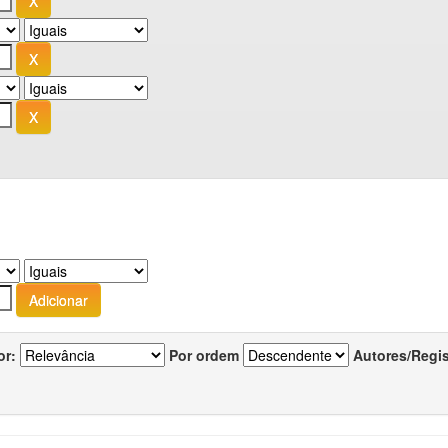
or:
Por ordem
Autores/Regi