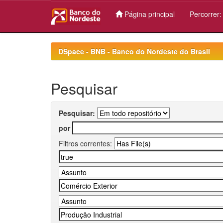
Página principal
Percorrer
Skip
navigation
DSpace - BNB - Banco do Nordeste do Brasil
Pesquisar
Pesquisar:
por
Filtros correntes: