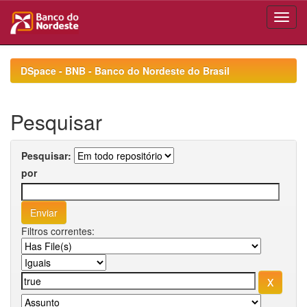
Skip
navigation
DSpace - BNB - Banco do Nordeste do Brasil
Pesquisar
Pesquisar:
por
Filtros correntes: