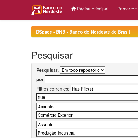
Página principal
Percorrer
Skip
navigation
DSpace - BNB - Banco do Nordeste do Brasil
Pesquisar
Pesquisar:
por
Filtros correntes: