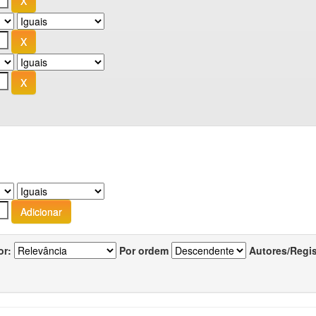
or:
Por ordem
Autores/Regi