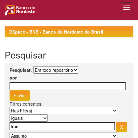
Skip
navigation
DSpace - BNB - Banco do Nordeste do Brasil
Pesquisar
Pesquisar:
por
Filtros correntes: