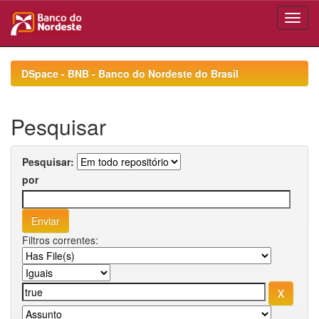
Skip
navigation
DSpace - BNB - Banco do Nordeste do Brasil
Pesquisar
Pesquisar:
por
Filtros correntes: